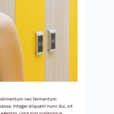
, condimentum nec fermentum
assa. Integer aliquam nunc dui, sit
 egestas, urna non scelerisque