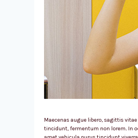
Maecenas augue libero, sagittis vita
tincidunt, fermentum non lorem. In od
amet vehicula purus tincidunt viverra