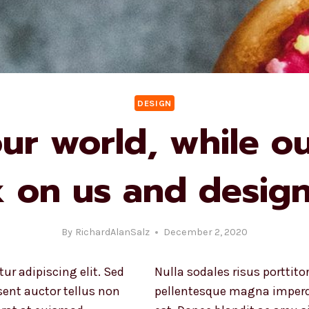
DESIGN
ur world, while ou
 on us and design
By
RichardAlanSalz
December 2, 2020
ur adipiscing elit. Sed
Nulla sodales risus porttito
sent auctor tellus non
pellentesque magna imperd