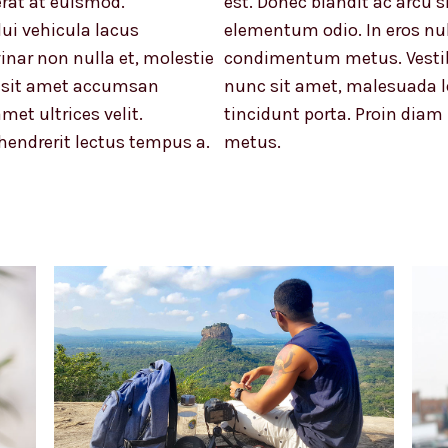
rat at euismod.
est. Donec blandit ac arcu s
ui vehicula lacus
elementum odio. In eros nul
inar non nulla et, molestie
condimentum metus. Vestibu
cu sit amet accumsan
nunc sit amet, malesuada le
met ultrices velit.
tincidunt porta. Proin diam 
 hendrerit lectus tempus a.
metus.