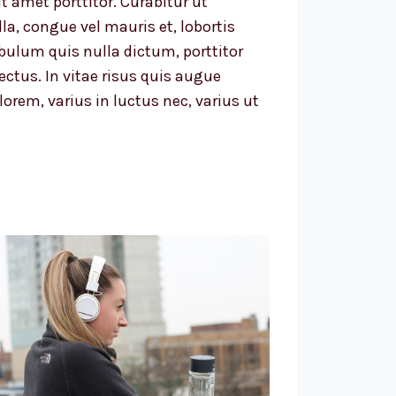
it amet porttitor. Curabitur ut
la, congue vel mauris et, lobortis
lum quis nulla dictum, porttitor
ctus. In vitae risus quis augue
lorem, varius in luctus nec, varius ut