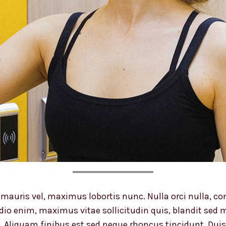
e mauris vel, maximus lobortis nunc. Nulla orci nulla
io enim, maximus vitae sollicitudin quis, blandit sed m
. Aliquam finibus est sed neque rhoncus tincidunt. Duis